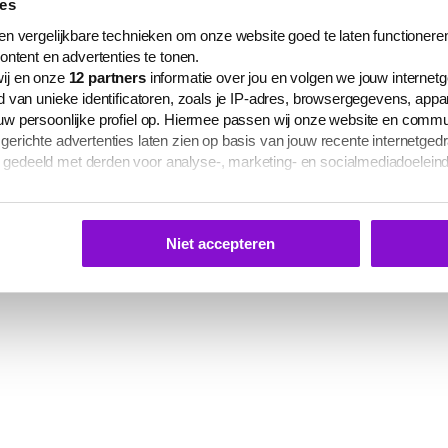
ies
n vergelijkbare technieken om onze website goed te laten functioneren
ontent en advertenties te tonen.
ij en onze
12
partners
informatie over jou en volgen we jouw internet
 van unieke identificatoren, zoals je IP-adres, browsergegevens, app
w persoonlijke profiel op. Hiermee passen wij onze website en commu
richte advertenties laten zien op basis van jouw recente internetgedr
edeeld met derden voor analyse-, marketing- en socialmediadoelein
s te zien op het tabblad 'Details' in deze cookiemelding. Hieronder kun
 je gepersonaliseerde advertenties te laten zien.
Niet accepteren
 elk moment aanpassen of intrekken via
deze link
, het Cookiebot-logo
ina.
mgaan met jouw persoonsgegevens vind je in onze
privacyverklaring
laring worden via deze pagina gecommuniceerd.