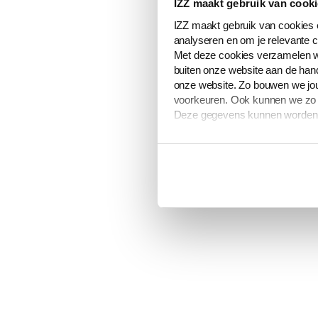
IZZ maakt gebruik van cook
IZZ maakt gebruik van cookies e
analyseren en om je relevante c
Met deze cookies verzamelen w
buiten onze website aan de hand
onze website. Zo bouwen we jou
voorkeuren. Ook kunnen we zo ge
Deze gegevens kunnen worden g
De volledige lijst van cookies i
verwerken van jouw gegevens om
Je kunt je cookievoorkeuren op
toestemming’ onderaan de pag
Meer informatie over hoe wij o
Wijzigingen in deze cookieverk