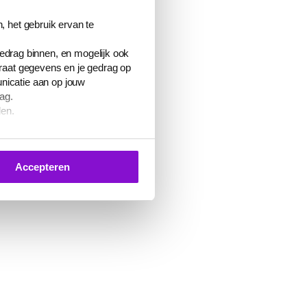
, het gebruik ervan te
gedrag binnen, en mogelijk ook
araat gegevens en je gedrag op
nicatie aan op jouw
ag.
den.
 je toestemming geven voor het
Accepteren
 of de knop ‘Verander uw cookie
en
cookiebeleid
.