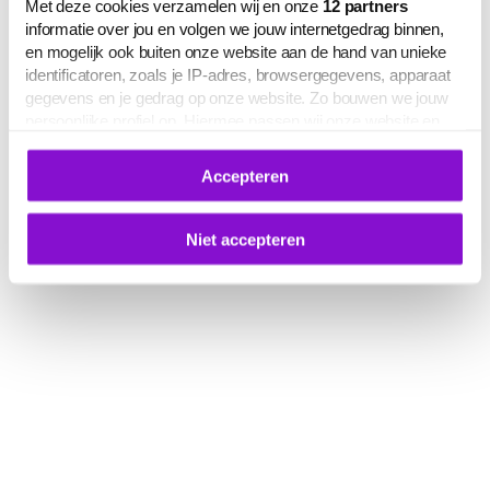
Met deze cookies verzamelen wij en onze
12
partners
informatie over jou en volgen we jouw internetgedrag binnen,
en mogelijk ook buiten onze website aan de hand van unieke
identificatoren, zoals je IP-adres, browsergegevens, apparaat
gegevens en je gedrag op onze website. Zo bouwen we jouw
persoonlijke profiel op. Hiermee passen wij onze website en
communicatie aan op jouw voorkeuren. Ook kunnen we zo
gerichte advertenties laten zien op basis van jouw recente
Accepteren
internetgedrag.
Deze gegevens kunnen worden gedeeld met derden voor
analyse-, marketing- en socialmediadoeleinden.
Niet accepteren
De volledige lijst van cookies is te zien op het tabblad 'Details'
in deze cookiemelding. Hieronder kun je toestemming geven
voor het verwerken van jouw gegevens om je
gepersonaliseerde advertenties te laten zien.
Je kunt je cookievoorkeuren op elk moment aanpassen of
intrekken via
deze link
, het Cookiebot-logo of de
knop ‘Verander uw cookie toestemming’ onderaan de pagina.
Meer informatie over hoe wij omgaan met jouw