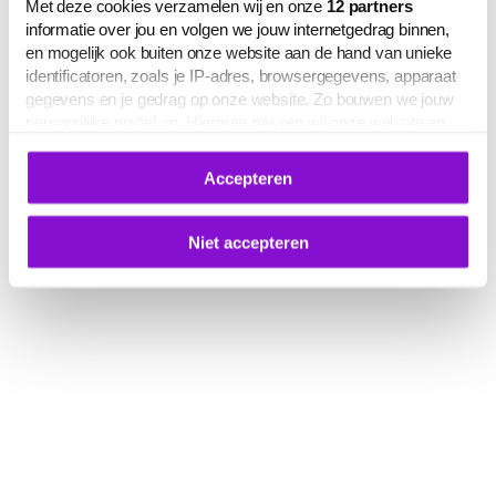
Met deze cookies verzamelen wij en onze
12
partners
informatie over jou en volgen we jouw internetgedrag binnen,
en mogelijk ook buiten onze website aan de hand van unieke
identificatoren, zoals je IP-adres, browsergegevens, apparaat
gegevens en je gedrag op onze website. Zo bouwen we jouw
persoonlijke profiel op. Hiermee passen wij onze website en
communicatie aan op jouw voorkeuren. Ook kunnen we zo
gerichte advertenties laten zien op basis van jouw recente
Accepteren
internetgedrag.
Deze gegevens kunnen worden gedeeld met derden voor
analyse-, marketing- en socialmediadoeleinden.
Niet accepteren
De volledige lijst van cookies is te zien op het tabblad 'Details'
in deze cookiemelding. Hieronder kun je toestemming geven
voor het verwerken van jouw gegevens om je
gepersonaliseerde advertenties te laten zien.
Je kunt je cookievoorkeuren op elk moment aanpassen of
intrekken via
deze link
, het Cookiebot-logo of de
knop ‘Verander uw cookie toestemming’ onderaan de pagina.
Meer informatie over hoe wij omgaan met jouw