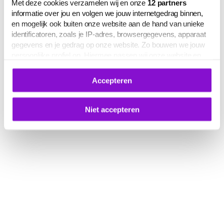
Met deze cookies verzamelen wij en onze
12
partners
informatie over jou en volgen we jouw internetgedrag binnen,
en mogelijk ook buiten onze website aan de hand van unieke
identificatoren, zoals je IP-adres, browsergegevens, apparaat
gegevens en je gedrag op onze website. Zo bouwen we jouw
persoonlijke profiel op. Hiermee passen wij onze website en
communicatie aan op jouw voorkeuren. Ook kunnen we zo
gerichte advertenties laten zien op basis van jouw recente
Accepteren
internetgedrag.
Deze gegevens kunnen worden gedeeld met derden voor
analyse-, marketing- en socialmediadoeleinden.
Niet accepteren
De volledige lijst van cookies is te zien op het tabblad 'Details'
in deze cookiemelding. Hieronder kun je toestemming geven
voor het verwerken van jouw gegevens om je
gepersonaliseerde advertenties te laten zien.
Je kunt je cookievoorkeuren op elk moment aanpassen of
intrekken via
deze link
, het Cookiebot-logo of de
knop ‘Verander uw cookie toestemming’ onderaan de pagina.
Meer informatie over hoe wij omgaan met jouw