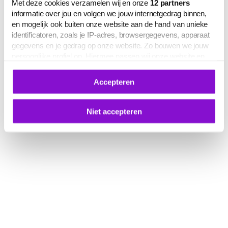
Met deze cookies verzamelen wij en onze
12
partners
informatie over jou en volgen we jouw internetgedrag binnen,
en mogelijk ook buiten onze website aan de hand van unieke
identificatoren, zoals je IP-adres, browsergegevens, apparaat
gegevens en je gedrag op onze website. Zo bouwen we jouw
persoonlijke profiel op. Hiermee passen wij onze website en
communicatie aan op jouw voorkeuren. Ook kunnen we zo
gerichte advertenties laten zien op basis van jouw recente
Accepteren
internetgedrag.
Deze gegevens kunnen worden gedeeld met derden voor
analyse-, marketing- en socialmediadoeleinden.
Niet accepteren
De volledige lijst van cookies is te zien op het tabblad 'Details'
in deze cookiemelding. Hieronder kun je toestemming geven
voor het verwerken van jouw gegevens om je
gepersonaliseerde advertenties te laten zien.
Je kunt je cookievoorkeuren op elk moment aanpassen of
intrekken via
deze link
, het Cookiebot-logo of de
knop ‘Verander uw cookie toestemming’ onderaan de pagina.
Meer informatie over hoe wij omgaan met jouw