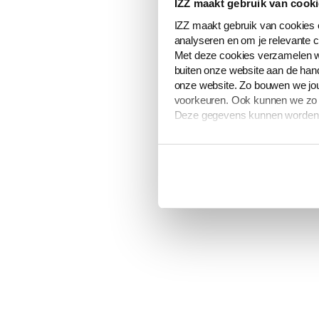
IZZ maakt gebruik van cook
IZZ maakt gebruik van cookies e
analyseren en om je relevante c
Met deze cookies verzamelen w
buiten onze website aan de hand
onze website. Zo bouwen we jou
voorkeuren. Ook kunnen we zo ge
Deze gegevens kunnen worden g
De volledige lijst van cookies i
verwerken van jouw gegevens om
Je kunt je cookievoorkeuren op
toestemming’ onderaan de pag
Meer informatie over hoe wij o
Wijzigingen in deze cookieverk