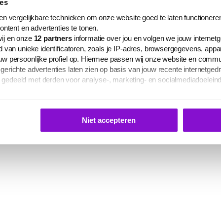
ies
n vergelijkbare technieken om onze website goed te laten functioneren
ontent en advertenties te tonen.
ij en onze
12
partners
informatie over jou en volgen we jouw internet
 van unieke identificatoren, zoals je IP-adres, browsergegevens, app
w persoonlijke profiel op. Hiermee passen wij onze website en commu
richte advertenties laten zien op basis van jouw recente internetgedr
edeeld met derden voor analyse-, marketing- en socialmediadoelein
s te zien op het tabblad 'Details' in deze cookiemelding. Hieronder kun
 je gepersonaliseerde advertenties te laten zien.
Niet accepteren
 elk moment aanpassen of intrekken via
deze link
, het Cookiebot-logo
ina.
mgaan met jouw persoonsgegevens vind je in onze
privacyverklaring
laring worden via deze pagina gecommuniceerd.