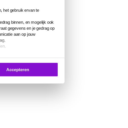
, het gebruik ervan te
gedrag binnen, en mogelijk ook
araat gegevens en je gedrag op
nicatie aan op jouw
ag.
den.
 je toestemming geven voor het
Accepteren
 of de knop ‘Verander uw cookie
en
cookiebeleid
.