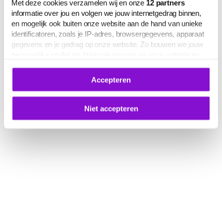
Met deze cookies verzamelen wij en onze
12
partners
informatie over jou en volgen we jouw internetgedrag binnen,
en mogelijk ook buiten onze website aan de hand van unieke
identificatoren, zoals je IP-adres, browsergegevens, apparaat
gegevens en je gedrag op onze website. Zo bouwen we jouw
persoonlijke profiel op. Hiermee passen wij onze website en
communicatie aan op jouw voorkeuren. Ook kunnen we zo
gerichte advertenties laten zien op basis van jouw recente
Accepteren
internetgedrag.
Deze gegevens kunnen worden gedeeld met derden voor
analyse-, marketing- en socialmediadoeleinden.
Niet accepteren
De volledige lijst van cookies is te zien op het tabblad 'Details'
in deze cookiemelding. Hieronder kun je toestemming geven
voor het verwerken van jouw gegevens om je
gepersonaliseerde advertenties te laten zien.
Je kunt je cookievoorkeuren op elk moment aanpassen of
intrekken via
deze link
, het Cookiebot-logo of de
knop ‘Verander uw cookie toestemming’ onderaan de pagina.
Meer informatie over hoe wij omgaan met jouw