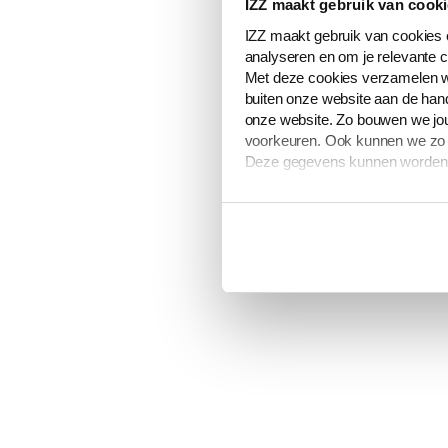
IZZ maakt gebruik van cook
IZZ maakt gebruik van cookies e
analyseren en om je relevante c
Met deze cookies verzamelen w
buiten onze website aan de hand
onze website. Zo bouwen we jou
voorkeuren. Ook kunnen we zo ge
Deze gegevens kunnen worden g
De volledige lijst van cookies i
verwerken van jouw gegevens om
Je kunt je cookievoorkeuren op
toestemming’ onderaan de pag
Meer informatie over hoe wij o
Wijzigingen in deze cookieverk