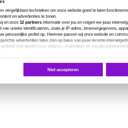
ies
n vergelijkbare technieken om onze website goed te laten functioneren
ontent en advertenties te tonen.
ij en onze
12
partners
informatie over jou en volgen we jouw internet
 van unieke identificatoren, zoals je IP-adres, browsergegevens, app
w persoonlijke profiel op. Hiermee passen wij onze website en commu
richte advertenties laten zien op basis van jouw recente internetgedr
edeeld met derden voor analyse-, marketing- en socialmediadoelein
s te zien op het tabblad 'Details' in deze cookiemelding. Hieronder kun
 je gepersonaliseerde advertenties te laten zien.
Niet accepteren
 elk moment aanpassen of intrekken via
deze link
, het Cookiebot-logo
ina.
mgaan met jouw persoonsgegevens vind je in onze
privacyverklaring
laring worden via deze pagina gecommuniceerd.