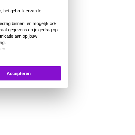
, het gebruik ervan te
gedrag binnen, en mogelijk ook
araat gegevens en je gedrag op
nicatie aan op jouw
ag.
den.
 je toestemming geven voor het
Accepteren
 of de knop ‘Verander uw cookie
en
cookiebeleid
.