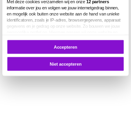
Met deze cookies verzamelen wij en onze
12
partners
informatie over jou en volgen we jouw internetgedrag binnen,
en mogelijk ook buiten onze website aan de hand van unieke
identificatoren, zoals je IP-adres, browsergegevens, apparaat
gegevens en je gedrag op onze website. Zo bouwen we jouw
persoonlijke profiel op. Hiermee passen wij onze website en
communicatie aan op jouw voorkeuren. Ook kunnen we zo
gerichte advertenties laten zien op basis van jouw recente
Accepteren
internetgedrag.
Deze gegevens kunnen worden gedeeld met derden voor
analyse-, marketing- en socialmediadoeleinden.
Niet accepteren
De volledige lijst van cookies is te zien op het tabblad 'Details'
in deze cookiemelding. Hieronder kun je toestemming geven
voor het verwerken van jouw gegevens om je
gepersonaliseerde advertenties te laten zien.
Je kunt je cookievoorkeuren op elk moment aanpassen of
intrekken via
deze link
, het Cookiebot-logo of de
knop ‘Verander uw cookie toestemming’ onderaan de pagina.
Meer informatie over hoe wij omgaan met jouw