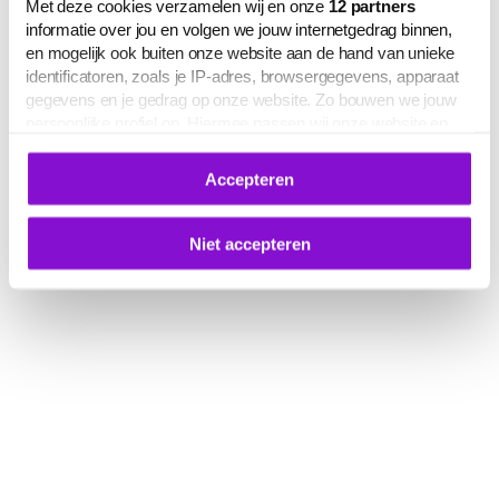
Met deze cookies verzamelen wij en onze
12
partners
informatie over jou en volgen we jouw internetgedrag binnen,
en mogelijk ook buiten onze website aan de hand van unieke
identificatoren, zoals je IP-adres, browsergegevens, apparaat
gegevens en je gedrag op onze website. Zo bouwen we jouw
persoonlijke profiel op. Hiermee passen wij onze website en
communicatie aan op jouw voorkeuren. Ook kunnen we zo
gerichte advertenties laten zien op basis van jouw recente
Accepteren
internetgedrag.
Deze gegevens kunnen worden gedeeld met derden voor
analyse-, marketing- en socialmediadoeleinden.
Niet accepteren
De volledige lijst van cookies is te zien op het tabblad 'Details'
in deze cookiemelding. Hieronder kun je toestemming geven
voor het verwerken van jouw gegevens om je
gepersonaliseerde advertenties te laten zien.
Je kunt je cookievoorkeuren op elk moment aanpassen of
intrekken via
deze link
, het Cookiebot-logo of de
knop ‘Verander uw cookie toestemming’ onderaan de pagina.
Meer informatie over hoe wij omgaan met jouw