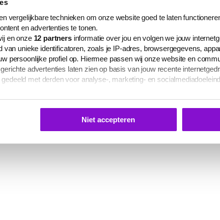
ies
n vergelijkbare technieken om onze website goed te laten functioneren
ontent en advertenties te tonen.
ij en onze
12
partners
informatie over jou en volgen we jouw internet
 van unieke identificatoren, zoals je IP-adres, browsergegevens, app
w persoonlijke profiel op. Hiermee passen wij onze website en commu
richte advertenties laten zien op basis van jouw recente internetgedr
edeeld met derden voor analyse-, marketing- en socialmediadoelein
s te zien op het tabblad 'Details' in deze cookiemelding. Hieronder kun
 je gepersonaliseerde advertenties te laten zien.
Niet accepteren
 elk moment aanpassen of intrekken via
deze link
, het Cookiebot-logo
ina.
mgaan met jouw persoonsgegevens vind je in onze
privacyverklaring
laring worden via deze pagina gecommuniceerd.