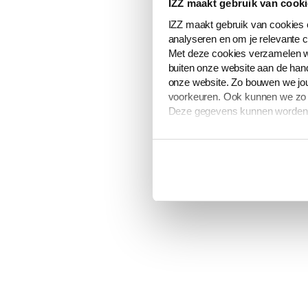
IZZ maakt gebruik van cook
IZZ maakt gebruik van cookies e
analyseren en om je relevante c
Met deze cookies verzamelen w
buiten onze website aan de hand
onze website. Zo bouwen we jou
voorkeuren. Ook kunnen we zo ge
Deze gegevens kunnen worden g
De volledige lijst van cookies i
verwerken van jouw gegevens om
Je kunt je cookievoorkeuren op
toestemming’ onderaan de pag
Meer informatie over hoe wij o
Wijzigingen in deze cookieverk