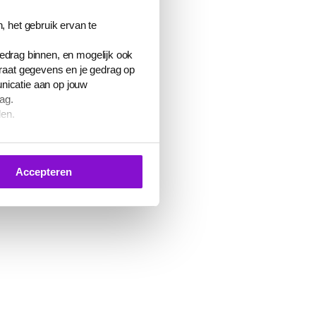
, het gebruik ervan te
gedrag binnen, en mogelijk ook
araat gegevens en je gedrag op
nicatie aan op jouw
ag.
den.
 je toestemming geven voor het
Accepteren
 of de knop ‘Verander uw cookie
en
cookiebeleid
.