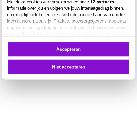
Met deze cookies verzamelen wij en onze
12
partners
informatie over jou en volgen we jouw internetgedrag binnen,
en mogelijk ook buiten onze website aan de hand van unieke
identificatoren, zoals je IP-adres, browsergegevens, apparaat
gegevens en je gedrag op onze website. Zo bouwen we jouw
persoonlijke profiel op. Hiermee passen wij onze website en
communicatie aan op jouw voorkeuren. Ook kunnen we zo
gerichte advertenties laten zien op basis van jouw recente
Accepteren
internetgedrag.
Deze gegevens kunnen worden gedeeld met derden voor
analyse-, marketing- en socialmediadoeleinden.
Niet accepteren
De volledige lijst van cookies is te zien op het tabblad 'Details'
in deze cookiemelding. Hieronder kun je toestemming geven
voor het verwerken van jouw gegevens om je
gepersonaliseerde advertenties te laten zien.
Je kunt je cookievoorkeuren op elk moment aanpassen of
intrekken via
deze link
, het Cookiebot-logo of de
knop ‘Verander uw cookie toestemming’ onderaan de pagina.
Meer informatie over hoe wij omgaan met jouw