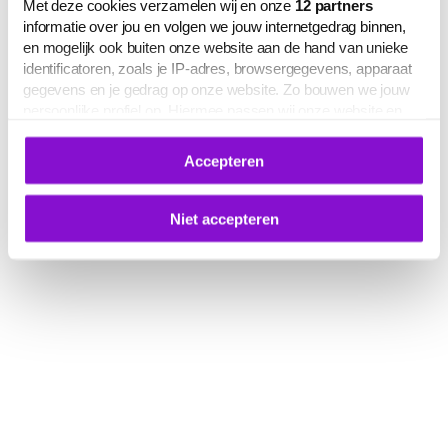
Met deze cookies verzamelen wij en onze
12
partners
informatie over jou en volgen we jouw internetgedrag binnen,
en mogelijk ook buiten onze website aan de hand van unieke
identificatoren, zoals je IP-adres, browsergegevens, apparaat
gegevens en je gedrag op onze website. Zo bouwen we jouw
persoonlijke profiel op. Hiermee passen wij onze website en
communicatie aan op jouw voorkeuren. Ook kunnen we zo
gerichte advertenties laten zien op basis van jouw recente
Accepteren
internetgedrag.
Deze gegevens kunnen worden gedeeld met derden voor
analyse-, marketing- en socialmediadoeleinden.
Niet accepteren
De volledige lijst van cookies is te zien op het tabblad 'Details'
in deze cookiemelding. Hieronder kun je toestemming geven
voor het verwerken van jouw gegevens om je
gepersonaliseerde advertenties te laten zien.
Je kunt je cookievoorkeuren op elk moment aanpassen of
intrekken via
deze link
, het Cookiebot-logo of de
knop ‘Verander uw cookie toestemming’ onderaan de pagina.
Meer informatie over hoe wij omgaan met jouw