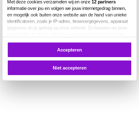
Met deze cookies verzamelen wij en onze
12
partners
informatie over jou en volgen we jouw internetgedrag binnen,
en mogelijk ook buiten onze website aan de hand van unieke
identificatoren, zoals je IP-adres, browsergegevens, apparaat
gegevens en je gedrag op onze website. Zo bouwen we jouw
persoonlijke profiel op. Hiermee passen wij onze website en
communicatie aan op jouw voorkeuren. Ook kunnen we zo
gerichte advertenties laten zien op basis van jouw recente
Accepteren
internetgedrag.
Deze gegevens kunnen worden gedeeld met derden voor
analyse-, marketing- en socialmediadoeleinden.
Niet accepteren
De volledige lijst van cookies is te zien op het tabblad 'Details'
in deze cookiemelding. Hieronder kun je toestemming geven
voor het verwerken van jouw gegevens om je
gepersonaliseerde advertenties te laten zien.
Je kunt je cookievoorkeuren op elk moment aanpassen of
intrekken via
deze link
, het Cookiebot-logo of de
knop ‘Verander uw cookie toestemming’ onderaan de pagina.
Meer informatie over hoe wij omgaan met jouw