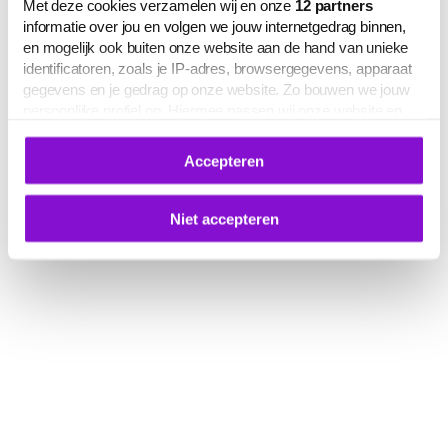
Met deze cookies verzamelen wij en onze
12
partners
informatie over jou en volgen we jouw internetgedrag binnen,
en mogelijk ook buiten onze website aan de hand van unieke
identificatoren, zoals je IP-adres, browsergegevens, apparaat
gegevens en je gedrag op onze website. Zo bouwen we jouw
persoonlijke profiel op. Hiermee passen wij onze website en
communicatie aan op jouw voorkeuren. Ook kunnen we zo
gerichte advertenties laten zien op basis van jouw recente
Accepteren
internetgedrag.
Deze gegevens kunnen worden gedeeld met derden voor
analyse-, marketing- en socialmediadoeleinden.
Niet accepteren
De volledige lijst van cookies is te zien op het tabblad 'Details'
in deze cookiemelding. Hieronder kun je toestemming geven
voor het verwerken van jouw gegevens om je
gepersonaliseerde advertenties te laten zien.
Je kunt je cookievoorkeuren op elk moment aanpassen of
intrekken via
deze link
, het Cookiebot-logo of de
knop ‘Verander uw cookie toestemming’ onderaan de pagina.
Meer informatie over hoe wij omgaan met jouw