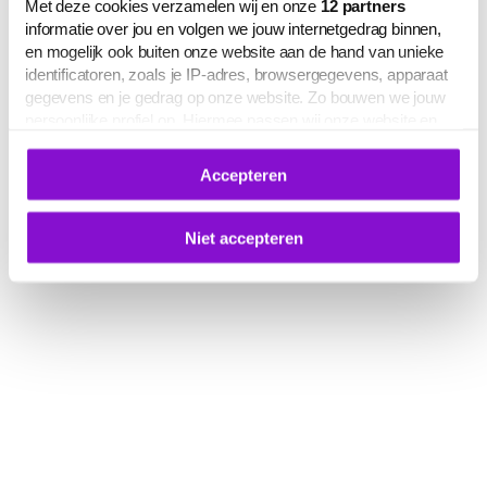
Met deze cookies verzamelen wij en onze
12
partners
informatie over jou en volgen we jouw internetgedrag binnen,
en mogelijk ook buiten onze website aan de hand van unieke
identificatoren, zoals je IP-adres, browsergegevens, apparaat
gegevens en je gedrag op onze website. Zo bouwen we jouw
persoonlijke profiel op. Hiermee passen wij onze website en
communicatie aan op jouw voorkeuren. Ook kunnen we zo
gerichte advertenties laten zien op basis van jouw recente
Accepteren
internetgedrag.
Deze gegevens kunnen worden gedeeld met derden voor
analyse-, marketing- en socialmediadoeleinden.
Niet accepteren
De volledige lijst van cookies is te zien op het tabblad 'Details'
in deze cookiemelding. Hieronder kun je toestemming geven
voor het verwerken van jouw gegevens om je
gepersonaliseerde advertenties te laten zien.
Je kunt je cookievoorkeuren op elk moment aanpassen of
intrekken via
deze link
, het Cookiebot-logo of de
knop ‘Verander uw cookie toestemming’ onderaan de pagina.
Meer informatie over hoe wij omgaan met jouw