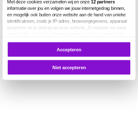
Met deze cookies verzamelen wij en onze
12
partners
informatie over jou en volgen we jouw internetgedrag binnen,
en mogelijk ook buiten onze website aan de hand van unieke
identificatoren, zoals je IP-adres, browsergegevens, apparaat
gegevens en je gedrag op onze website. Zo bouwen we jouw
persoonlijke profiel op. Hiermee passen wij onze website en
communicatie aan op jouw voorkeuren. Ook kunnen we zo
gerichte advertenties laten zien op basis van jouw recente
Accepteren
internetgedrag.
Deze gegevens kunnen worden gedeeld met derden voor
analyse-, marketing- en socialmediadoeleinden.
Niet accepteren
De volledige lijst van cookies is te zien op het tabblad 'Details'
in deze cookiemelding. Hieronder kun je toestemming geven
voor het verwerken van jouw gegevens om je
gepersonaliseerde advertenties te laten zien.
Je kunt je cookievoorkeuren op elk moment aanpassen of
intrekken via
deze link
, het Cookiebot-logo of de
knop ‘Verander uw cookie toestemming’ onderaan de pagina.
Meer informatie over hoe wij omgaan met jouw